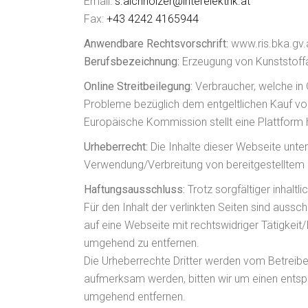
Email:
s.aichholzer@interelektrik.at
Fax:
+43 4242 4165944
Anwendbare Rechtsvorschrift:
www.ris.bka.gv.
Berufsbezeichnung:
Erzeugung von Kunststoffar
Online Streitbeilegung:
Verbraucher, welche in 
Probleme bezüglich dem entgeltlichen Kauf von
Europäische Kommission stellt eine Plattform h
Urheberrecht:
Die Inhalte dieser Webseite unter
Verwendung/Verbreitung von bereitgestelltem Ma
Haftungsausschluss:
Trotz sorgfältiger inhaltl
Für den Inhalt der verlinkten Seiten sind auss
auf eine Webseite mit rechtswidriger Tätigke
umgehend zu entfernen.
Die Urheberrechte Dritter werden vom Betreibe
aufmerksam werden, bitten wir um einen entsp
umgehend entfernen.