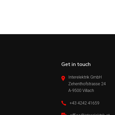
Get in touch
Interelektrik GmbH
Zehenthofstrasse 24
A-9500 Villach
+43 4242 41659