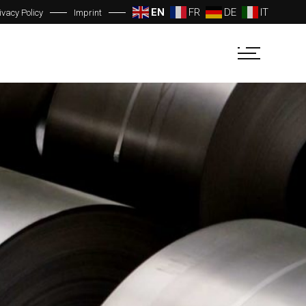
EN
FR
DE
IT
ivacy Policy
Imprint