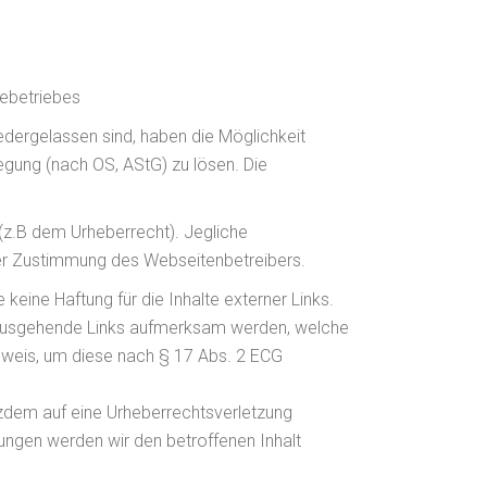
iebetriebes
edergelassen sind, haben die Möglichkeit
egung (nach OS, AStG) zu lösen. Die
 (z.B dem Urheberrecht). Jegliche
cher Zustimmung des Webseitenbetreibers.
keine Haftung für die Inhalte externer Links.
auf ausgehende Links aufmerksam werden, welche
nweis, um diese nach § 17 Abs. 2 ECG
tzdem auf eine Urheberrechtsverletzung
ngen werden wir den betroffenen Inhalt