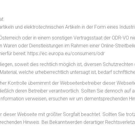
at
tikeln und elektrotechnischen Artikeln in der Form eines Industr
Österreich oder in einem sonstigen Vertragsstaat der ODR-VO ni
 Waren oder Dienstleistungen im Rahmen einer Online-Streitbeil
ierfür bereit: https://ec.europa.eu/consumers/odr
liegen, soweit dies rechtlich möglich ist, diversen Schutzrechten
terial, welche urheberrechtlich untersagt ist, bedarf schriftli
icher Kontrolle übernimmt der Webseitenbetreiber dieser Webseite 
chließlich deren Betreiber verantwortlich. Sollten Sie dennoch 
it/Information verweisen, ersuchen wir um dementsprechenden Hi
r dieser Webseite mit größter Sorgfalt beachtet. Sollten Sie tro
rechenden Hinweis. Bei Bekanntwerden derartiger Rechtsverletzu