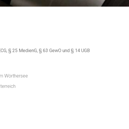
 ECG, § 25 MedienG, § 63 GewO und § 14 UGB
am Wörthersee
terreich